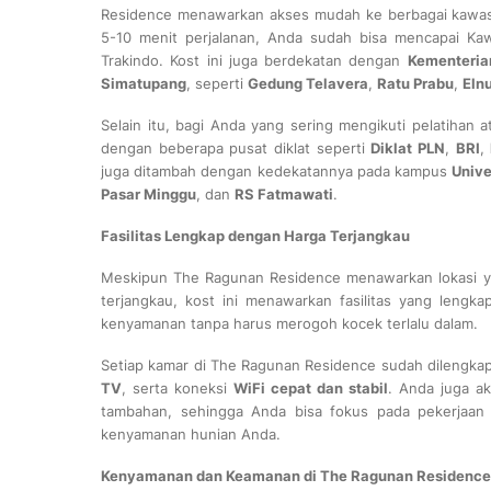
Residence menawarkan akses mudah ke berbagai kawasa
5-10 menit perjalanan, Anda sudah bisa mencapai Ka
Trakindo. Kost ini juga berdekatan dengan
Kementeria
Simatupang
, seperti
Gedung Telavera
,
Ratu Prabu
,
Eln
Selain itu, bagi Anda yang sering mengikuti pelatihan 
dengan beberapa pusat diklat seperti
Diklat PLN
,
BRI
,
juga ditambah dengan kedekatannya pada kampus
Unive
Pasar Minggu
, dan
RS Fatmawati
.
Fasilitas Lengkap dengan Harga Terjangkau
Meskipun The Ragunan Residence menawarkan lokasi yang
terjangkau, kost ini menawarkan fasilitas yang lengka
kenyamanan tanpa harus merogoh kocek terlalu dalam.
Setiap kamar di The Ragunan Residence sudah dilengka
TV
, serta koneksi
WiFi cepat dan stabil
. Anda juga a
tambahan, sehingga Anda bisa fokus pada pekerjaan d
kenyamanan hunian Anda.
Kenyamanan dan Keamanan di The Ragunan Residence