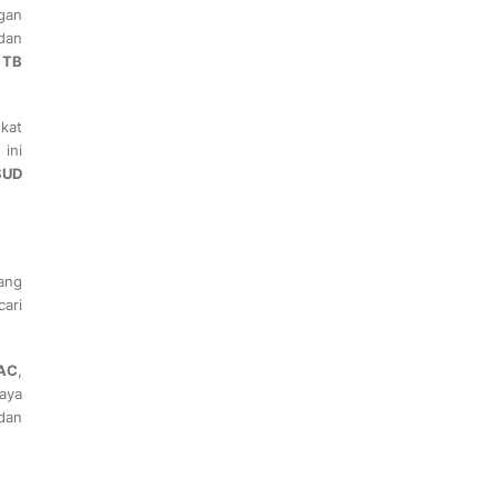
gan
dan
n
TB
kat
 ini
SUD
ang
ari
AC
,
aya
dan