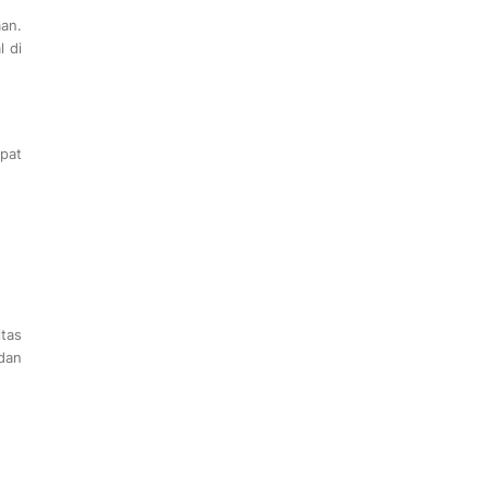
an.
 di
pat
itas
dan