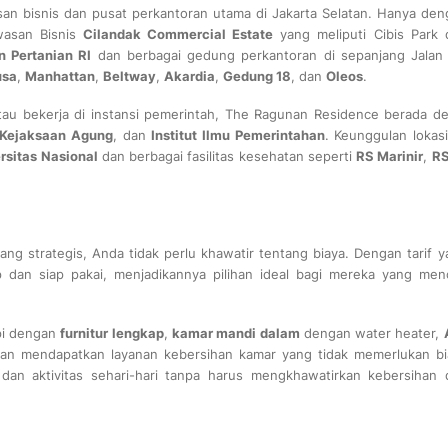
n bisnis dan pusat perkantoran utama di Jakarta Selatan. Hanya den
wasan Bisnis
Cilandak Commercial Estate
yang meliputi Cibis Park 
n Pertanian RI
dan berbagai gedung perkantoran di sepanjang Jala
usa
,
Manhattan
,
Beltway
,
Akardia
,
Gedung 18
, dan
Oleos
.
atau bekerja di instansi pemerintah, The Ragunan Residence berada de
Kejaksaan Agung
, dan
Institut Ilmu Pemerintahan
. Keunggulan lokasi
rsitas Nasional
dan berbagai fasilitas kesehatan seperti
RS Marinir
,
R
 strategis, Anda tidak perlu khawatir tentang biaya. Dengan tarif y
p dan siap pakai, menjadikannya pilihan ideal bagi mereka yang menc
pi dengan
furnitur lengkap
,
kamar mandi dalam
dengan water heater,
kan mendapatkan layanan kebersihan kamar yang tidak memerlukan bi
an aktivitas sehari-hari tanpa harus mengkhawatirkan kebersihan 