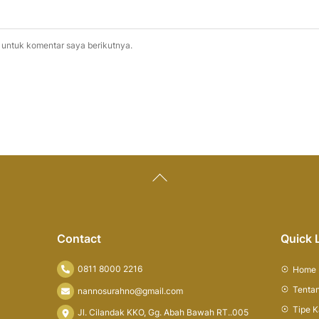
 untuk komentar saya berikutnya.
Back
To
Top
Contact
Quick 
0811 8000 2216
Home
Tenta
nannosurahno@gmail.com
Tipe 
Jl. Cilandak KKO, Gg. Abah Bawah RT..005