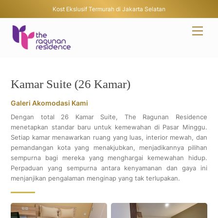
Kost Ekslusif Termurah di Jakarta Selatan
Skip
Men
to
content
Kamar Suite (26 Kamar)
Galeri Akomodasi Kami
Dengan total 26 Kamar Suite, The Ragunan Residence
menetapkan standar baru untuk kemewahan di Pasar Minggu.
Setiap kamar menawarkan ruang yang luas, interior mewah, dan
pemandangan kota yang menakjubkan, menjadikannya pilihan
sempurna bagi mereka yang menghargai kemewahan hidup.
Perpaduan yang sempurna antara kenyamanan dan gaya ini
menjanjikan pengalaman menginap yang tak terlupakan.